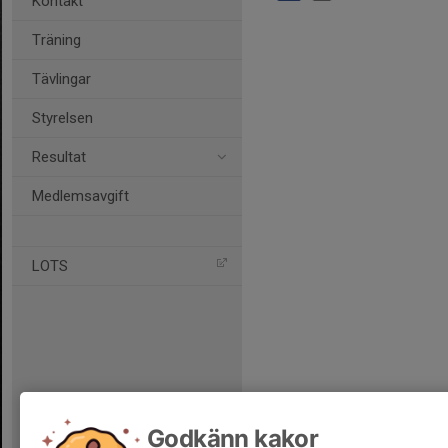
Kontakt
Träning
Tävlingar
Styrelsen
Resultat
Medlemsavgift
LOTS
Godkänn kakor